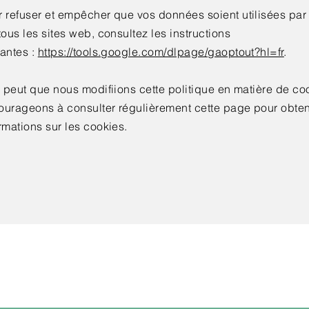
r refuser et empêcher que vos données soient utilisées par
tous les sites web, consultez les instructions
vantes :
https://tools.google.com/dlpage/gaoptout?hl=fr
.
e peut que nous modifiions cette politique en matière de c
ourageons à consulter régulièrement cette page pour obteni
rmations sur les cookies.
Get in touch