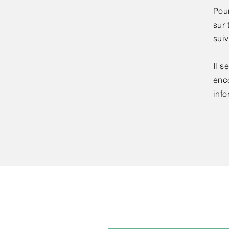
Pou
sur 
sui
Il s
enc
info