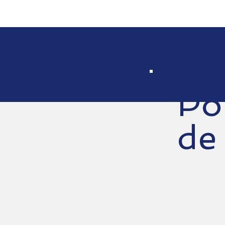
Po
de