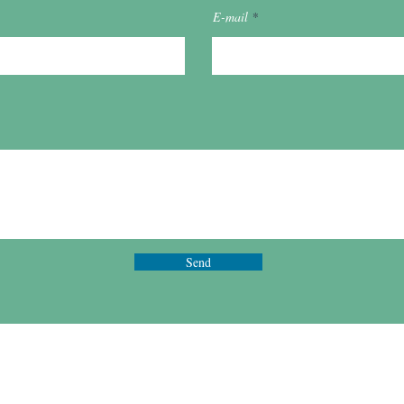
E-mail
Send
nand Paris 75017
Tél. +33 6 75 73 27 81