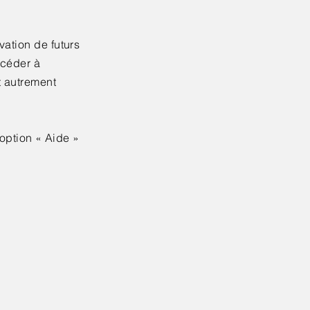
vation de futurs
ccéder à
t autrement
'option « Aide »