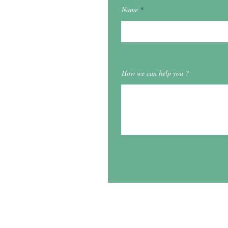
Name
How we can help you ?
Adress. 41 rue Saint Ferdi