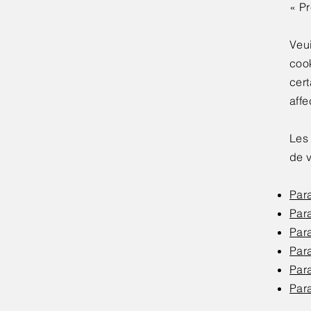
« Pr
Veui
coo
cert
affe
Les 
de v
Par
Par
Par
Par
Par
Par