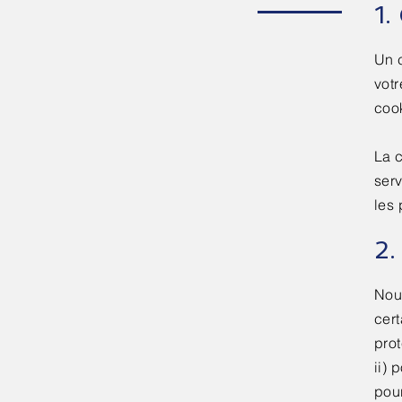
1.
Un c
votr
cook
La c
serv
les 
2.
Nous
cert
prot
ii) 
pour