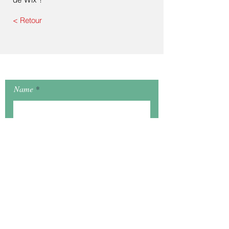
< Retour
Get in touch
Name
E-mail
How we can help you ?